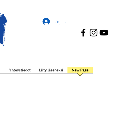
Kirjaudu
ä
Yhteystiedot
Liity jäseneksi
New Page