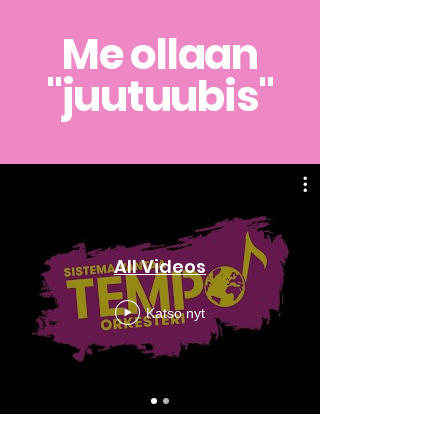
Me ollaan
"juutuubis"
All Videos
Katso nyt