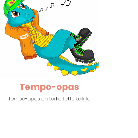
Tempo-opas
Tempo-opas on tarkoitettu kaikille
Tempo-orkesteritoiminnasta
kiinnostuneille. Opas kokoaa yhteen
Tempo-orkesterin taustoja,
tavoitteita ja toimintatapoja. Lisäksi
se tarjoaa käytännönläheisiä