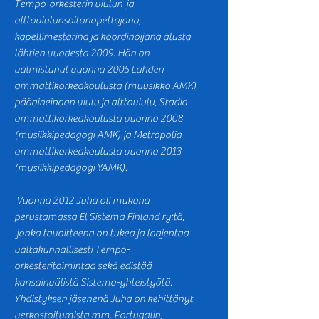
Tempo-orkesterin viulun-ja
alttoviulunsoitonopettajana,
kapellimestarina ja koordinoijana alusta
lähtien vuodesta 2009. Hän on
valmistunut vuonna 2005 Lahden
ammattikorkeakoulusta (muusikko AMK)
pääaineinaan viulu ja alttoviulu, Stadia
ammattikorkeakoulusta vuonna 2008
(musiikkipedagogi AMK) ja Metropolia
ammattikorkeakoulusta vuonna 2013
(musiikkipedagogi YAMK).
Vuonna 2012 Juha oli mukana
perustamassa El Sistema Finland ry:tä,
jonka tavoitteena on tukea ja laajentaa
valtakunnallisesti Tempo-
orkesteritoimintaa sekä edistää
kansainvälistä Sistema-yhteistyötä.
Yhdistyksen jäsenenä Juha on kehittänyt
verkostoitumista mm. Portugalin,