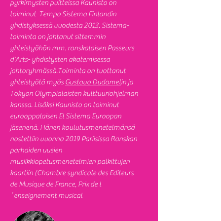
pyrkimysten puitteissa Kaunisto on
toiminut Tempo Sistema Finlandin
yhdistyksessä vuodesta 2013. Sistema-
toiminta on johtanut sittemmin
yhteistyöhön mm. ranskalaisen Passeurs
d'Arts- yhdistysten akatemisessa
johtoryhmässä.Toiminta on tuottanut
yhteistyötä myös
Gustavo Dudamel
in ja
Tokyon Olympialaisten kulttuuriohjelman
kanssa. Lisäksi Kaunisto on toiminut
eurooppalaisen El Sistema Euroopan
jäsenenä. Hänen koulutusmenetelmänsä
nostettiin vuonna 2019 Pariisissa Ranskan
parhaiden uusien
musiikkiopetusmenetelmien palkittujen
kaartiin (Chambre syndicale des Editeurs
de Musique de France, Prix de l
´enseignement musical