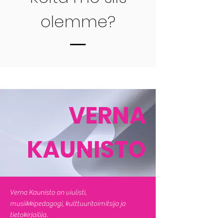
olemme?
VERNA
KAUNISTO
Verna Kaunisto on viulisti,
musiikkipedagogi, kulttuuritoimitsija ja
tietokirjailija.