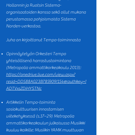
Hollannin ja Ruotsin Sistema-
organisaatoiden kanssa sekä ollut mukana
perustamassa pohjoismaista Sistema
Norden-verkostoa.
Juha on kirjoittanut Tempo-toiminnasta
Opinnäytetyön Orkesteri Tempo
yhteisöllisenä harrastustoimintana
(Metropolia ammattikorkeakoulu 2013):
https://onedrive.live.com/view.aspx?
resid=DD588A023B785909!154&authkey=!
ADTVxsZDiHYSTNc
Artikkelin Tempo-toiminta
sosiokulttuurisen innostamisen
viitekehyksessä (s.17–29) Metropolia
ammattikorkeakoulun julkaisussa Musiikki
kuuluu kaikille: Musiikin YAMK muuttuvan