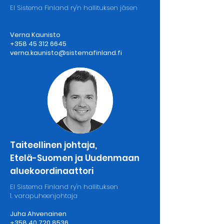
El Sistema Finland ry'n hallituksen jäsen
Verna Kaunisto
+358 45 312 6645
verna.kaunisto@sistemafinland.fi
Taiteellinen johtaja,
Etelä-Suomen ja Uudenmaan
aluekoordinaattori
El Sistema Finland ry'n hallituksen
1. varapuheenjohtaja
Juha Ahvenainen
+358 40 720 8536