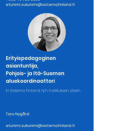
etunimi.sukunimi@sistemafinland.fi
Erityispedagoginen
asiantuntija,
Pohjois- ja Itä-Suomen
aluekoordinaattori
El Sistema Finland ry'n hallituksen jäsen
Taru Nygård
etunimi.sukunimi@sistemafinland.fi