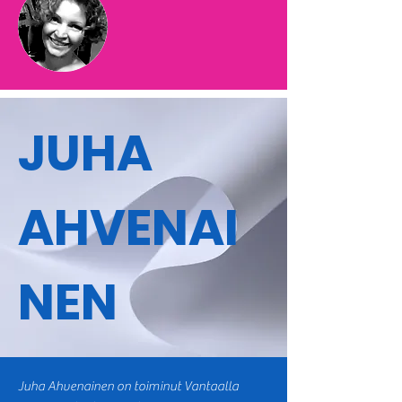
JUHA
AHVENAI
NEN
Juha Ahvenainen on toiminut Vantaalla