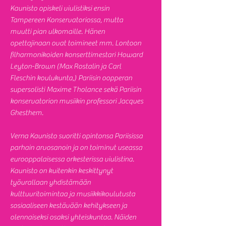
Kaunisto opiskeli viulistiksi ensin
Tampereen Konservatoriossa, mutta
muutti pian ulkomaille. Hänen
opettajinaan ovat toimineet mm. Lontoon
filharmonikoiden konserttimestari Howard
Leyton-Brown (Max Rostalin ja Carl
Fleschin koulukunta,) Pariisin oopperan
supersolisti Maxime Tholance sekä Pariisin
konservatorion musiikin professori Jacques
Ghesthem.
Verna Kaunisto suoritti opintonsa Pariisissa
parhain arvosanoin ja on toiminut useassa
eurooppalaisessa orkesterissa viulistina.
Kaunisto on kuitenkin keskittynyt
työurallaan yhdistämään
kulttuuritoimintaa ja musiikkikoulutusta
sosiaaliseen kestävään kehitykseen ja
olennaiseksi osaksi yhteiskuntaa. Näiden