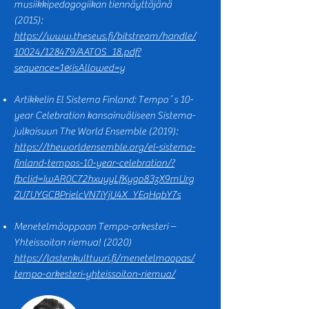
musiikkipedagogiikan tiennäyttäjänä
(2015):
https://www.theseus.fi/bitstream/handle/
10024/128479/AATOS_18.pdf?
sequence=1&isAllowed=y
Artikkelin El Sistema Finland: Tempo´s 10-
year Celebration kansainväliseen Sistema-
julkaisuun The World Ensemble (2019):
https://theworldensemble.org/el-sistema-
finland-tempos-10-year-celebration/?
fbclid=IwAR0C72hxuyyLfKygo83zX9mUrg
ZU7UYGCBPrielcVN7iYjU4X_YEqHqbY7s
Menetelmäoppaan Tempo-orkesteri –
Yhteissoiton riemua! (2020)
https://lastenkulttuuri.fi/menetelmaopas/
tempo-orkesteri-yhteissoiton-riemua/