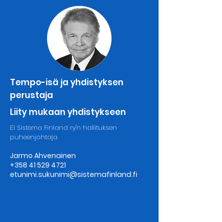
Tempo-isä ja yhdistyksen
perustaja
Liity mukaan yhdistykseen
El Sistema Finland ry'n hallituksen
puheenjohtaja
Jarmo Ahvenainen
+358 41 529 4721
etunimi.sukunimi@sistemafinland.fi