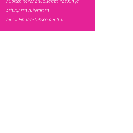
nuorten kokonaisvaltaisen kasvun ja
kehityksen tukeminen
musiikkiharrastuksen avulla.
"
Työ Tempo-toiminnassa on mahtavaa,
antoisaa ja tarjoaa jatkuvasti uusia
haasteita ja mahdollisuuksia itsensä
kehittämiseen. Enpä olisi
sellonsoitonopettajaksi opiskellessani
arvannut, että saan työssäni vielä
soittaa ja opettaa niinkin mahtavaa
soitinta, kuin kontrabassoa! Parasta
Tempo-toiminnassa on kuitenkin nähdä
lasten soittamisen ilo ja yhdessä
tekemisen meininki, sekä se valtava