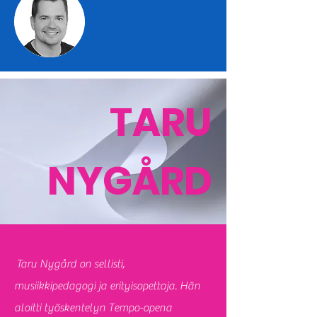
TARU
NYGÅRD
Taru Nygård on sellisti,
musiikkipedagogi ja erityisopettaja. Hän
aloitti työskentelyn Tempo-opena