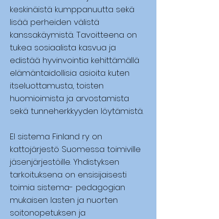
keskinäistä kumppanuutta sekä
lisää perheiden välistä
kanssakäymistä. Tavoitteena on
tukea sosiaalista kasvua ja
edistää hyvinvointia kehittämällä
elämäntaidollisia asioita kuten
itseluottamusta, toisten
huomioimista ja arvostamista
sekä tunneherkkyyden löytämistä.
El sistema Finland ry on
kattojärjestö Suomessa toimiville
jäsenjärjestöille. Yhdistyksen
tarkoituksena on ensisijaisesti
toimia sistema- pedagogian
mukaisen lasten ja nuorten
soitonopetuksen ja