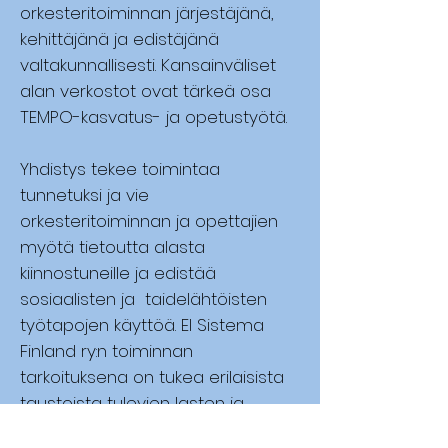
orkesteritoiminnan järjestäjänä,
kehittäjänä ja edistäjänä
valtakunnallisesti. Kansainväliset
alan verkostot ovat tärkeä osa
TEMPO-kasvatus- ja opetustyötä.
Yhdistys tekee toimintaa
tunnetuksi ja vie
orkesteritoiminnan ja opettajien
myötä tietoutta alasta
kiinnostuneille ja edistää
sosiaalisten ja taidelähtöisten
työtapojen käyttöä. El Sistema
Finland ry:n toiminnan
tarkoituksena on tukea erilaisista
taustoista tulevien lasten ja
nuorten yhteenkuuluvaisuutta ja