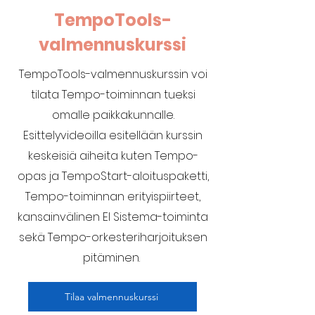
TempoTools-
valmennuskurssi
​TempoTools-valmennuskurssin voi
tilata Tempo-toiminnan tueksi
omalle paikkakunnalle.
Esittelyvideoilla esitellään kurssin
keskeisiä aiheita kuten Tempo-
opas ja TempoStart-aloituspaketti,
Tempo-toiminnan erityispiirteet,
kansainvälinen El Sistema-toiminta
sekä Tempo-orkesteriharjoituksen
pitäminen.
Tilaa valmennuskurssi